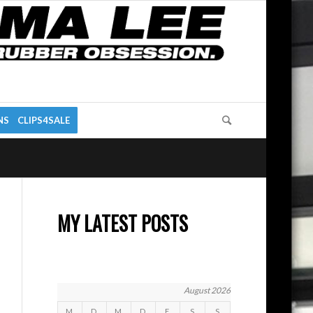
NS
CLIPS4SALE
MY LATEST POSTS
August 2026
M
D
M
D
F
S
S