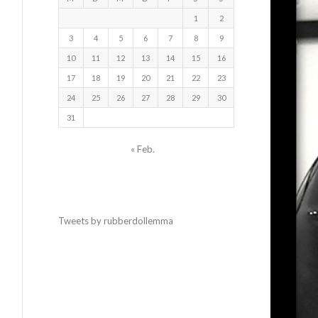
1
2
3
4
5
6
7
8
9
10
11
12
13
14
15
16
17
18
19
20
21
22
23
24
25
26
27
28
29
30
31
« Feb.
Tweets by rubberdollemma