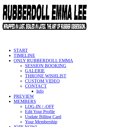
START
TIMELINE
ONLY RUBBERDOLL EMMA
SESSION BOOKING
GALERIE
THRONE WISHLIST
CUSTOM VIDEO
CONTACT
Info
PREVIEW
MEMBERS
LOG-IN / -OFF
Edit Your Profile
Update Billing Card
Your Membership
JOIN NOW!