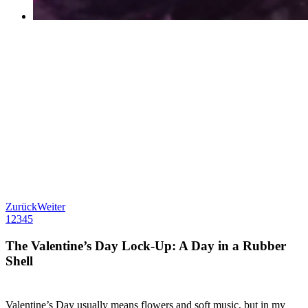
Zurück
Weiter
1
2
3
4
5
The Valentine’s Day Lock-Up: A Day in a Rubber
Shell
Valentine’s Day usually means flowers and soft music, but in my