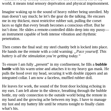
world, it means total sensory deprivation and physical imprisonment.
Imagine waking up to the sound of heavy rubber being unrolled. My
man doesn’t say much; he let’s the gear do the talking. He encases
me in my thickest, most restrictive rubber suit, pulling the corset
laces so tight that every breath becomes a conscious effort. But he
isn’t done. He slides a remote-controlled dildo deep into my pussy—
an instrument capable of both intense vibration and rhythmic
penetration.
Then comes the final seal: my steel chastity belt is locked into place.
He hands me the remote with a cold warning:
„Pace yourself. This
battery is all the stimulation you’re getting today.“
To ensure I am fully „present“ in my confinement, he fills a
bubble
bottle
with his warm urine and attaches it to my heavy gas mask. He
pulls the hood over my head, securing it with double zippers and an
integrated collar. I am now a faceless, muffled rubber doll.
He leaves for work, the sound of the front door locking echoing in
my ears. I am left alone in the silence, breathing through the bubble
bottle, my only connection to the outside world being the remote in
my hand and the growing ache between my legs. I have to manage
my lust and my battery life until he returns tonight to finally claim
what’s his.