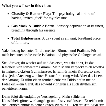
What you will see in this video:
Chastity & Remote Play:
The psychological torture of
having limited „fuel“ for my pleasure.
Gas Mask & Bubble Bottle:
Sensory deprivation at its finest,
breathing through his essence.
Total Helplessness:
A day spent as a living, breathing piece
of furniture.
Valentinstag bedeutet für die meisten Blumen und Pralinen. Für
mich bedeutet er die totale Isolation und physische Gefangenschaft.
Stell dir vor, du wachst auf und das erste, was du hörst, ist das
Rascheln von schwerem Gummi. Mein Mann verpackt mich wortlos
in meinen dicksten Gummianzug. Er schnürt mein Korsett so eng,
dass jeder Atemzug zu einer Herausforderung wird. Aber das ist erst
der Anfang. Er führt einen fernbedienbaren Dildo tief in meine
Fotze ein – ein Gerät, das sowohl vibrieren als auch rhythmisch
penetrieren kann.
Dann folgt die endgültige Versiegelung: Mein stählerner
Keuschheitsgürtel wird angelegt und fest verschlossen. Er reicht mir
die Fernbedienung mit einer kalten Warnung:
„Teil dir den Akku gut