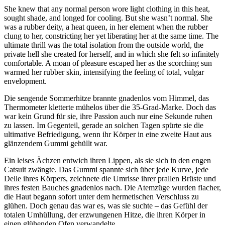
She knew that any normal person wore light clothing in this heat,
sought shade, and longed for cooling. But she wasn’t normal. She
was a rubber deity, a heat queen, in her element when the rubber
clung to her, constricting her yet liberating her at the same time. The
ultimate thrill was the total isolation from the outside world, the
private hell she created for herself, and in which she felt so infinitely
comfortable. A moan of pleasure escaped her as the scorching sun
warmed her rubber skin, intensifying the feeling of total, vulgar
envelopment.
Die sengende Sommerhitze brannte gnadenlos vom Himmel, das
Thermometer kletterte mühelos über die 35-Grad-Marke. Doch das
war kein Grund für sie, ihre Passion auch nur eine Sekunde ruhen
zu lassen. Im Gegenteil, gerade an solchen Tagen spürte sie die
ultimative Befriedigung, wenn ihr Körper in eine zweite Haut aus
glänzendem Gummi gehüllt war.
Ein leises Ächzen entwich ihren Lippen, als sie sich in den engen
Catsuit zwängte. Das Gummi spannte sich über jede Kurve, jede
Delle ihres Körpers, zeichnete die Umrisse ihrer prallen Brüste und
ihres festen Bauches gnadenlos nach. Die Atemzüge wurden flacher,
die Haut begann sofort unter dem hermetischen Verschluss zu
glühen. Doch genau das war es, was sie suchte – das Gefühl der
totalen Umhüllung, der erzwungenen Hitze, die ihren Körper in
einen glühenden Ofen verwandelte.