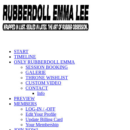
START
TIMELINE
ONLY RUBBERDOLL EMMA
SESSION BOOKING
GALERIE
THRONE WISHLIST
CUSTOM VIDEO
CONTACT
Info
PREVIEW
MEMBERS
LOG-IN / -OFF
Edit Your Profile
Update Billing Card
Your Membership
JOIN NOW!