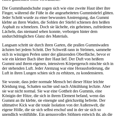
Die Gummihandschuhe zogen sich wie eine zweite Haut über ihre
Finger, während die Füße in die angearbeiteten Gummistiefel glitten.
Jeder Schritt wurde zu einer bewussten Anstrengung, das Gummi
klebte an ihren Waden, die Sohlen der Stiefel schienen den heißen
Asphalt zu schmelzen. Doch sie lächelte, ein geheimes, zufriedenes
Lächeln, das niemand sehen konnte, verborgen hinter dem
undurchdringlichen Glanz des Materials.
Langsam schritt sie durch ihren Garten, die prallen Gummiwaden
ächzten bei jedem Schritt. Der Schweiß rann in Strömen, sammelte
sich in winzigen Perlen unter der glänzenden Oberfläche, bevor er
wie ein kleiner Bach über ihre Haut lief. Der Duft von heißem
Gummi und ihrem eigenen, intensiven Körpergeruch mischte sich in
der stehenden Luft. Jeder Atemzug war eine Herausforderung, die
Luft in ihren Lungen schien sich zu erhitzen, zu kondensieren.
Sie wusste, dass jeder normale Mensch bei dieser Hitze leichte
Kleidung trug, Schatten suchte und nach Abkühlung lechzte. Aber
sie war nicht normal. Sie war eine Gottheit des Gummis, eine
Königin der Hitze, die sich in ihrem Element befand, wenn das
Gummi an ihr klebte, sie einengte und gleichzeitig befreite. Der
ultimative Kick war die totale Isolation von der Außenwelt, die
eigene Hölle, die sie sich selbst erschuf und in der sie sich so
unendlich wohlfühlte. Ein genussvolles Stöhnen entwich ihr, als die