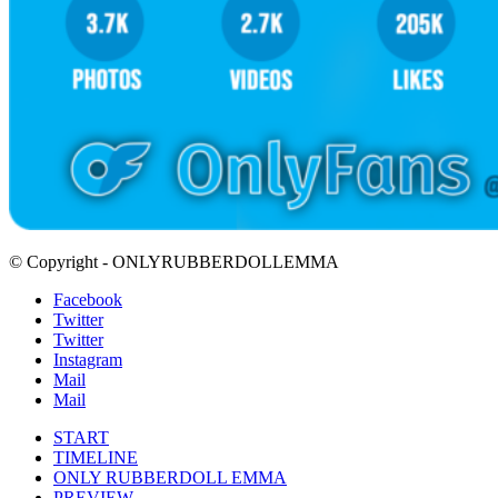
© Copyright - ONLYRUBBERDOLLEMMA
Facebook
Twitter
Twitter
Instagram
Mail
Mail
START
TIMELINE
ONLY RUBBERDOLL EMMA
PREVIEW